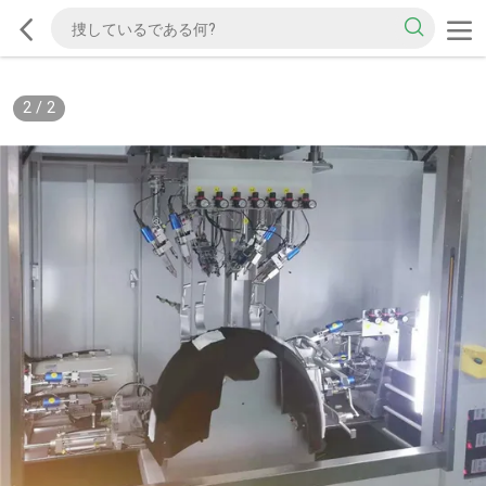
2
/
2