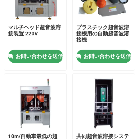
企業情報
マルチヘッド超音波溶
プラスチック超音波溶
接装置 220V
接機用の自動超音波溶
会社案内
接機
お問い合わせを送信
お問い合わせを送信
品質管理
お問い合わせ
見積依頼
熱い版の溶接機
プラスチックの熱板溶接
10m/自動車最低の超
共同超音波溶接システ