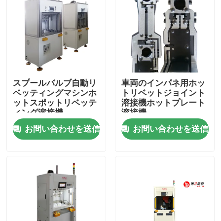
企業情報
会社案内
スプールバルブ自動リ
車両のインパネ用ホッ
品質管理
ベッティングマシンホ
トリベットジョイント
ットスポットリベッテ
溶接機ホットプレート
ィング溶接機
溶接機
お問い合わせ
お問い合わせを送信
お問い合わせを送信
見積依頼
熱い版の溶接機
プラスチックの熱板溶接