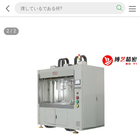
2
/
2