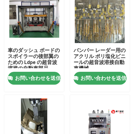
企業情報
会社案内
車のダッシュ ボードの
バンパー レーダー用の
品質管理
スポイラーの後部翼の
アクリル ポリ塩化ビニ
ための Ldpe の超音波
ールの超音波溶接自動
溶接の自動車部品
車機械
お問い合わせ
お問い合わせを送信
お問い合わせを送信
見積依頼
熱い版の溶接機
プラスチックの熱板溶接