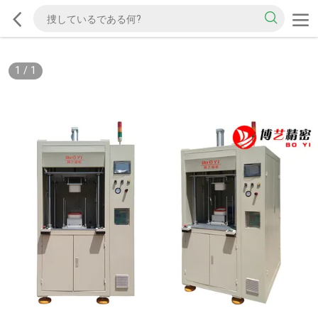
1
/
1