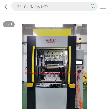
1
/
1