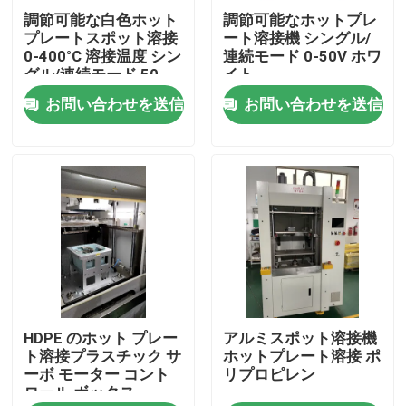
調節可能な白色ホット
調節可能なホットプレ
プレートスポット溶接
ート溶接機 シングル/
企業情報
0-400°C 溶接温度 シン
連続モード 0-50V ホワ
グル/連続モード 50-
イト
500mm
お問い合わせを送信
お問い合わせを送信
会社案内
品質管理
お問い合わせ
見積依頼
HDPE のホット プレー
アルミスポット溶接機
熱い版の溶接機
ト溶接プラスチック サ
ホットプレート溶接 ポ
ーボ モーター コント
リプロピレン
ロール ボックス
プラスチックの熱板溶接